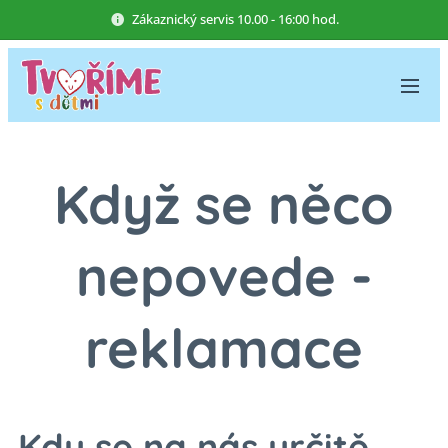
Zákaznický servis 10.00 - 16:00 hod.
Když se něco
nepovede -
reklamace
Kdy se na nás určitě